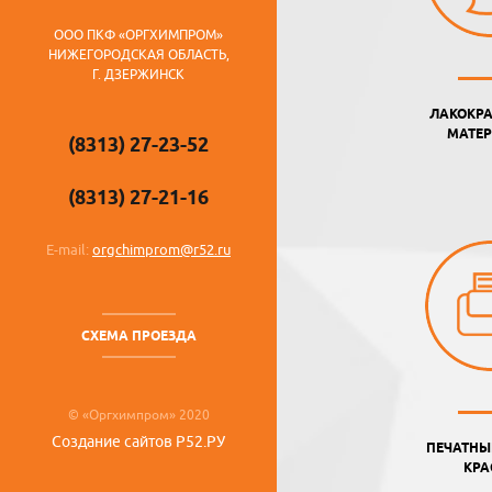
ООО ПКФ «ОРГХИМПРОМ»
НИЖЕГОРОДСКАЯ ОБЛАСТЬ,
Г. ДЗЕРЖИНСК
ЛАКОКР
МАТЕ
(8313) 27-23-52
(8313) 27-21-16
E-mail:
orgchimprom@r52.ru
СХЕМА ПРОЕЗДА
© «Оргхимпром» 2020
Создание сайтов Р52.РУ
ПЕЧАТНЫ
КРА