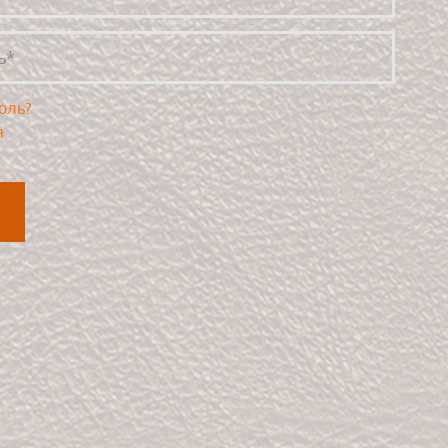
оль?
я